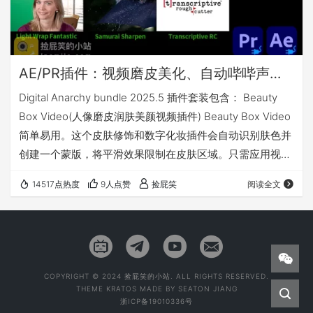
AE/PR插件：视频磨皮美化、自动哔哔声、锐化、去闪烁、抠像合成辅助灯光包裹插件、数据可视化_Digital Anarchy bundle 2025.5 CE (Win)
Digital Anarchy bundle 2025.5 插件套装包含： Beauty
Box Video(人像磨皮润肤美颜视频插件) Beauty Box Video
简单易用。这个皮肤修饰和数字化妆插件会自动识别肤色并
创建一个蒙版，将平滑效果限制在皮肤区域。只需应用视频
滤镜，让它分析素材，设置一些平滑选项，然后让插件渲
14517点热度
9人点赞
捡屁笑
阅读全文
染，让皮肤修饰变得异常简单。就是这样！ 更多详情请访问
官网：点击前往 Data Storyteller(数据可视化插件) Data
Storyteller 是一款数据可视化插件，旨在轻松地将数据…
COPYRIGHT © 2024 捡屁笑的小站. ALL RIGHTS RESERVED.
THEME
KRATOS
MADE BY
SEATON JIANG
浙ICP备19010336号