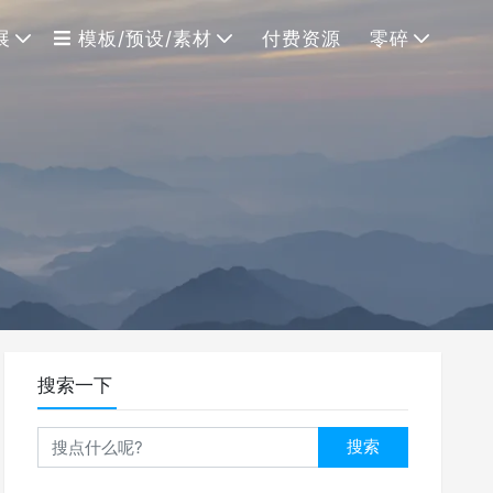
展
模板/预设/素材
付费资源
零碎
搜索一下
搜索