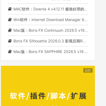
MAC软件：Downie 4 v4.12.11 极致好用的视频下载利器
Win软件：Internet Download Manager 6.43 Build 7 - 网络资源下载神器IDM_支持下载各类网站视音频
Mac版：Boris FX Continuum 2026.5 v19.5.4_BCC视频特效及转场套装 For AE/PR/FCP/Motion/Avid/OFX(Fusion/ Resolve/Nukex等)
Boris FX Silhouette 2026.0.3 影视后期Roto抠像Paint视效合成软件+Adobe/OFX插件 (Win&Mac&Linux)
Mac版：Boris FX SAPPHIRE 2026.5 v19.5 蓝宝石视效插件_For AE/PR/Avid/OFX(Nuke/Resolve/Fusion等)
远程