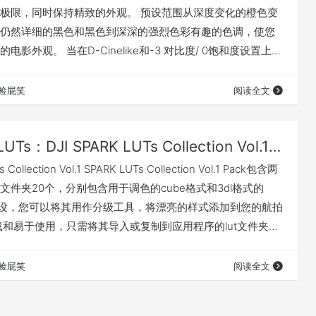
极限，同时保持精致的外观。 预设范围从深度变化的橙色变
仍然详细的黑色和黑色到深深的强烈色彩有趣的色调，使您
电影外观。 当在D-Cinelike和-3 对比度/ 0饱和度设置上设
与Mavic Pro，Mavic Air和Phantom 4 Pro完美配合。
 共计5个电影预设；必要的飞行前设置信息，提示和安装文
捡屁笑
阅读全文
t
LUTs：DJI SPARK LUTs Collection Vol.1_20个大疆航拍镜头色调LUT（cube&3dl）
 Collection Vol.1 SPARK LUTs Collection Vol.1 Pack包含两
文件夹20个，分别包含用于调色的cube格式和3dl格式的
UT是预设，您可以将其用作分级工具，将漂亮的样式添加到您的航拍
载和易于使用，只需将其导入或复制到应用程序的lut文件夹或
软件 Adobe After Effects Adobe Premiere Pro
ade Apple Final C…
捡屁笑
阅读全文