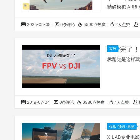
精确模拟 ARRI A
3 包含11种风格
LUTs）: ARR
2025-05-09
0条评论
5500点热度
2人点赞
完了！
零碎
标题党是这样玩
2019-07-04
0条评论
6380点热度
4人点赞
模板-预设-素材
X-LAB专业