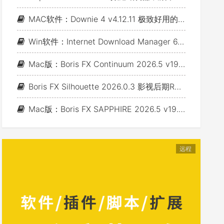
MAC软件：Downie 4 v4.12.11 极致好用的视频下载利器
Win软件：Internet Download Manager 6.43 Build 7 - 网络资源下载神器IDM_支持下载各类网站视音频
Mac版：Boris FX Continuum 2026.5 v19.5.4_BCC视频特效及转场套装 For AE/PR/FCP/Motion/Avid/OFX(Fusion/ Resolve/Nukex等)
Boris FX Silhouette 2026.0.3 影视后期Roto抠像Paint视效合成软件+Adobe/OFX插件 (Win&Mac&Linux)
Mac版：Boris FX SAPPHIRE 2026.5 v19.5 蓝宝石视效插件_For AE/PR/Avid/OFX(Nuke/Resolve/Fusion等)
远程