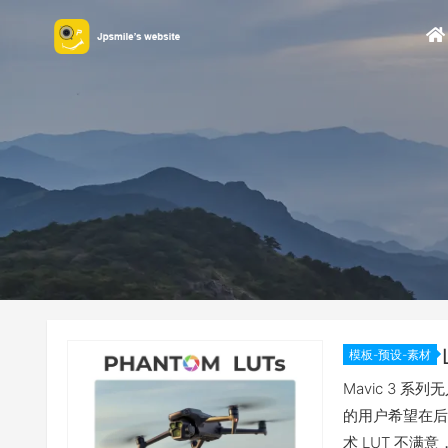
模板-预设-素材
Mavic 3 系列无人
的用户希望在后
术 LUT 不满意