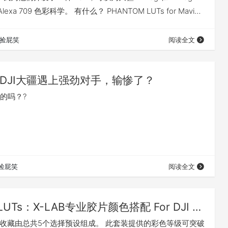
lexa 709 色彩科学。 有什么？ PHANTOM LUTs for Mavic
LUTs（5种ARRI Alexa风格的LUTs+6种胶片电影风格
I的5套LUTs除了仿真LU…
捡屁笑
阅读全文
DJI大疆遇上强劲对手，输惨了？
的吗？?
捡屁笑
阅读全文
LUTs：X-LAB专业胶片颜色搭配 For DJI Mavic Pro, Mavic Air and Phantom 4 Pro
电影收藏由总共5个选择预设组成。 此套装提供的彩色等级可突破