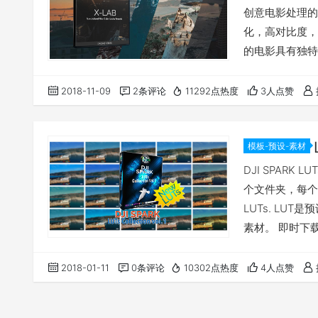
创意电影处理的
化，高对比度，
的电影具有独特的
置时，预设完全兼容并
预览 下载地址
2018-11-09
2条评论
11292点热度
3人点赞
档。 提取码:lsu
模板-预设-素材
DJI SPARK LUTs
个文件夹，每个
LUTs. L
素材。 即时下
使用插件。 兼容的视频
Adobe Speedgr
2018-01-11
0条评论
10302点热度
4人点赞