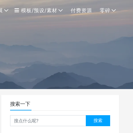
展
模板/预设/素材
付费资源
零碎
搜索一下
搜索