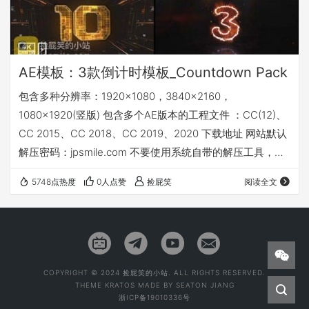
AE模板：3款倒计时模板_Countdown Pack
包含多种分辨率：1920x1080，3840x2160，
1080x1920(竖版) 包含多个AE版本的工程文件 ：CC(12)、
CC 2015、CC 2018、CC 2019、2020 下载地址 网站默认
解压密码：jpsmile.com 不要使用系统自带的解压工具，不
然会提示密码错误。
5748点热度
0人点赞
捡屁笑
阅读全文
COPYRIGHT © 2024 捡屁笑的小站. ALL RIGHTS RESERVED.
THEME
KRATOS
MADE BY
SEATON JIANG
浙ICP备19010336号