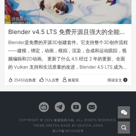
Blender v4.5 LTS 免费开源且强大的全能三维动画制作软件（Win&Mac&Linux）
Blender是免费的开源3D创建套件。它支持整个3D创作流程
——建模，绑定，动画，模拟，渲染，合成和运动跟踪，视
频编辑和2D动画。 更新了什么 4.5 经过 2 年的更新、全面
的 Vulkan 支持和生活质量的改进，Blender 4.5 LTS 成为每
个 Blenderhead 的最佳朋友。 Blender 4.5 LTS中有什么新
25450点热度
11人点赞
捡屁笑
阅读全文
功能！官方概述 不到 10 分钟即可掌握 Blender 4.5 LTS 的
功能！ 更多详情请访问官网：点击前往 我有话要说 下载地
址
COPYRIGHT © 2024 捡屁笑的小站. ALL RIGHTS RESERVED.
THEME
KRATOS
MADE BY
SEATON JIANG
浙ICP备19010336号