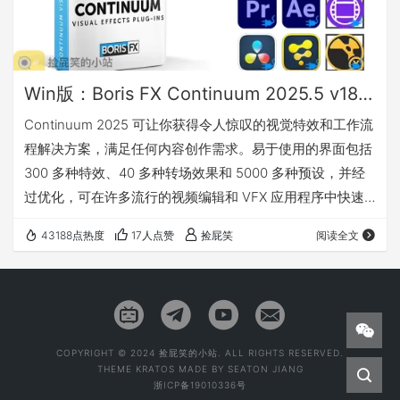
Win版：Boris FX Continuum 2025.5 v18.5.1_BCC视频特效及转场套装 For AE/PR/Avid/OFX（Fusion/ Resolve/Nukex等）
Continuum 2025 可让你获得令人惊叹的视觉特效和工作流
程解决方案，满足任何内容创作需求。易于使用的界面包括
300 多种特效、40 多种转场效果和 5000 多种预设，并经
过优化，可在许多流行的视频编辑和 VFX 应用程序中快速
运行。 使用人工智能工具来降低噪点和提升图像质量，添加
43188点热度
17人点赞
捡屁笑
阅读全文
专业的电影纹理，应用广播级转场效果，快速修复素材，使
用 Particle Illusion 的 3D 粒子动画即时生成动态图形元素，
甚至使用 Title Studio 制作 2D/3D 矢量标题。这不仅仅是一
个插件包，更是一种…
COPYRIGHT © 2024 捡屁笑的小站. ALL RIGHTS RESERVED.
THEME
KRATOS
MADE BY
SEATON JIANG
浙ICP备19010336号