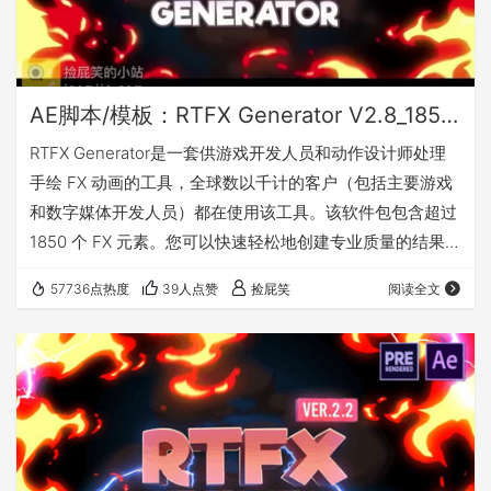
AE脚本/模板：RTFX Generator V2.8_1850种卡通手绘动漫雷电能量爆炸火焰烟雾流体MG动画元素
RTFX Generator是一套供游戏开发人员和动作设计师处理
手绘 FX 动画的工具，全球数以千计的客户（包括主要游戏
和数字媒体开发人员）都在使用该工具。该软件包包含超过
1850 个 FX 元素。您可以快速轻松地创建专业质量的结果。
随心所欲！视频游戏、电影、视频剪辑、YouTube 视频、
57736点热度
39人点赞
捡屁笑
阅读全文
Instagram 或者更多其它类型。该产品是为 Adob​​e After
Effects 设计的，但您可以使用预渲染的视频（带Alpha通
道）和合成程序（如 Sony Vegas、Edius、Photoshop
等）的非线…