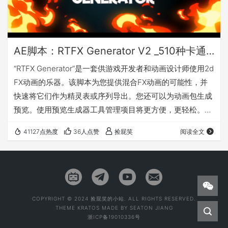
AE脚本：RTFX Generator V2 _510种卡通手绘动漫雷电能量爆炸火焰烟雾流体MG动画元素_模板+视频素材
“RTFX Generator”是一套供游戏开发者和动画设计师使用2d
FX动画的乐器。该脚本为您提供混合FX动画的可能性，并
快速将它们作为精灵表或序列导出。您还可以为动画包生成
预览。使用预览生成器工具管理项目将更方便，更轻松。但
是，您可以使用没有After Effects技能的FX包。预先渲染的
41127点热度
36人点赞
捡屁笑
阅读全文
动画允许使用所有非线性编辑工具支持遮罩和合成程序，如
Adobe Premier，Adobe After Effects，Sony Vegas，
Final Cut，Edius等。 “RTFX Generator” …
COPYRIGHT © 2024 捡屁笑的小站. ALL RIGHTS RESERVED.
THEME
KRATOS
MADE BY
SEATON JIANG
浙ICP备19010336号