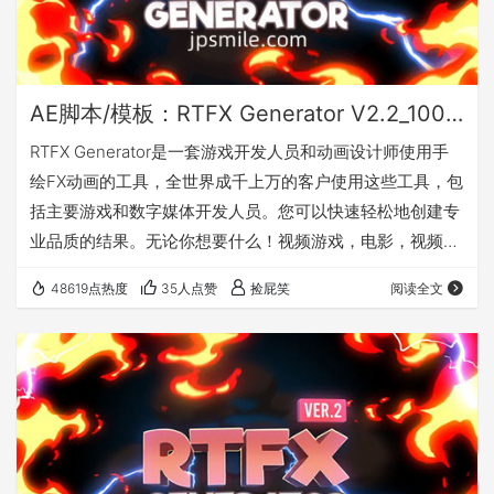
AE脚本/模板：RTFX Generator V2.2_1000种卡通手绘动漫雷电能量爆炸火焰烟雾流体MG动画元素
RTFX Generator是一套游戏开发人员和动画设计师使用手
绘FX动画的工具，全世界成千上万的客户使用这些工具，包
括主要游戏和数字媒体开发人员。您可以快速轻松地创建专
业品质的结果。无论你想要什么！视频游戏，电影，视频剪
辑，YouTube视频，Instagram或你有什么。该产品专为
48619点热度
35人点赞
捡屁笑
阅读全文
Adobe After Effects设计，但您可以使用预渲染剪辑和所有
非线性编辑工具支持遮罩和合成程序，如Adobe Premier
Pro，After Effects，Photoshop，Sony Vegas，Final
Cut，…