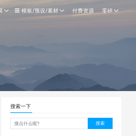
展
模板/预设/素材
付费资源
零碎
搜索一下
搜索