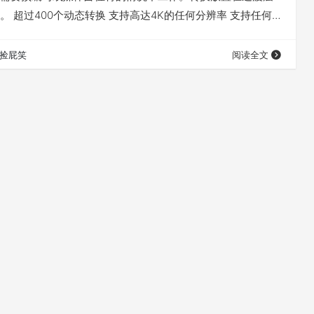
。 超过400个动态转换 支持高达4K的任何分辨率 支持任何
如何 - 纵向或横向 没有媒体hodlers（调整层系统） 动画
够移动形状中心 能够改变Strips幻灯片的方向 能够在
捡屁笑
阅读全文
Pro中使用（通过动态链接）。 不需要After…