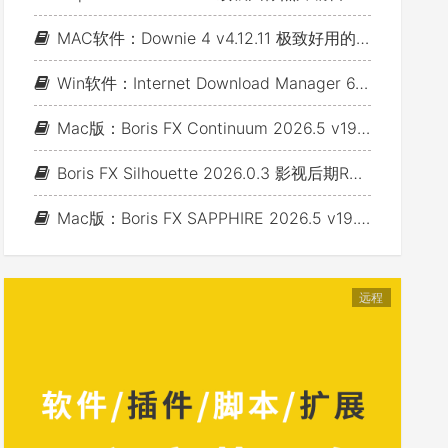
MAC软件：Downie 4 v4.12.11 极致好用的视频下载利器
Win软件：Internet Download Manager 6.43 Build 7 - 网络资源下载神器IDM_支持下载各类网站视音频
Mac版：Boris FX Continuum 2026.5 v19.5.4_BCC视频特效及转场套装 For AE/PR/FCP/Motion/Avid/OFX(Fusion/ Resolve/Nukex等)
Boris FX Silhouette 2026.0.3 影视后期Roto抠像Paint视效合成软件+Adobe/OFX插件 (Win&Mac&Linux)
Mac版：Boris FX SAPPHIRE 2026.5 v19.5 蓝宝石视效插件_For AE/PR/Avid/OFX(Nuke/Resolve/Fusion等)
远程