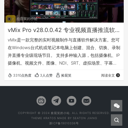
vMix Pro v28.0.0.42 专业视频直播推流软件
vMix是一款完整的实时视频制作与直播软件解决方案。您可
在Windows台式机或笔记本电脑上创建、混合、切换、录制
并直播专业级现场节目。 支持多种输入源，包括摄像机、IP
摄像机、视频文件、图像、NDI、SRT、虚拟场景、字幕、
音频、即时回放、视频通话、Zoom会议等丰富功能。 更多
3310点热度
3人点赞
捡屁笑
阅读全文
详情请访问官网：点击前往 我有话要说 vMix应该不用过多
介绍吧……用的到的人不用介绍，用不到的人浪费时间给你
介绍😂 下载地址
COPYRIGHT © 2024 捡屁笑的小站. ALL RIGHTS RESERVED.
THEME
KRATOS
MADE BY
SEATON JIANG
浙ICP备19010336号