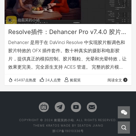
Resolve插件：Dehancer Pro v7.4.0 胶片模拟调色插件（Win&Mac）
Dehancer 是用于在 DaVinci Resolve 中实现胶片般调色和
胶片特效的 OFX 插件套件。数十种真实的摄影和电影胶
片，提供真正的模拟控制。胶片颗粒、光晕和光晕特效，让
效果更完美。完全原生支持 ACES 管道。 完整的胶片模
拟，包含 60 多个胶片配置文件、印刷胶片、颗粒、光晕、
45497点热度
24人点赞
捡屁笑
阅读全文
光晕、胶片损伤、过扫描、LUT 生成器、相机配置文件和高
级色彩管线（DWG、ACES、Cineon）。 更新了什么
v7.4.0 v7.3.4 v7.3.1 v7.1.3 v7.1.0 Dehancer Pro 包括多种工
具…
COPYRIGHT © 2024 捡屁笑的小站. ALL RIGHTS RESERVED.
THEME
KRATOS
MADE BY
SEATON JIANG
浙ICP备19010336号