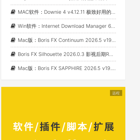
MAC软件：Downie 4 v4.12.11 极致好用的视频下载利器
Win软件：Internet Download Manager 6.43 Build 7 - 网络资源下载神器IDM_支持下载各类网站视音频
Mac版：Boris FX Continuum 2026.5 v19.5.4_BCC视频特效及转场套装 For AE/PR/FCP/Motion/Avid/OFX(Fusion/ Resolve/Nukex等)
Boris FX Silhouette 2026.0.3 影视后期Roto抠像Paint视效合成软件+Adobe/OFX插件 (Win&Mac&Linux)
Mac版：Boris FX SAPPHIRE 2026.5 v19.5 蓝宝石视效插件_For AE/PR/Avid/OFX(Nuke/Resolve/Fusion等)
远程