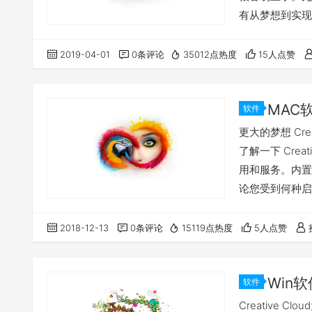
有从梦想到实现所需
网学习新功能 
Mac OS X 10
2019-04-01
0条评论
35012点热度
15人点赞
2019 v2019.01
软件
更大的梦想 Cr
了解一下 Cre
用和服务。内置
论您受到何种启发
新增功能 点击
你的系统版本符合
2018-12-13
0条评论
15119点热度
5人点赞
本 Adobe Ill…
软件
Creative