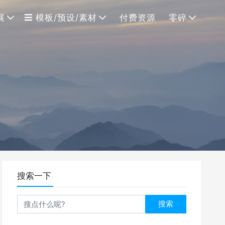
展
模板/预设/素材
付费资源
零碎
搜索一下
搜索