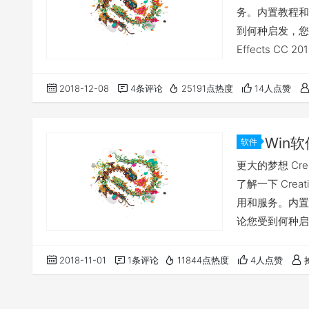
务。内置教程和
到何种启发，您都
Effects CC 20
2019 v12.0 Ado
Animator CC 2
2018-12-08
4条评论
25191点热度
14人点赞
软件
更大的梦想 Cr
了解一下 Cre
用和服务。内置
论您受到何种启发
新增功能 点击
你的系统版本符合最低要
2018-11-01
1条评论
11844点热度
4人点赞