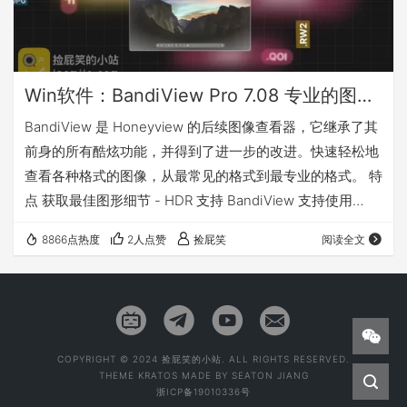
Win软件：BandiView Pro 7.08 专业的图片照片查看器
BandiView 是 Honeyview 的后续图像查看器，它继承了其
前身的所有酷炫功能，并得到了进一步的改进。快速轻松地
查看各种格式的图像，从最常见的格式到最专业的格式。 特
点 获取最佳图形细节 - HDR 支持 BandiView 支持使用
HDR（高动态范围）进行图像输出，以表达更宽的亮度和色
8866点热度
2人点赞
捡屁笑
阅读全文
彩范围。不要错过 HDR 对 BandiView 的真正作用的完整体
验。 网络漫画视图模式 BandiView 可以将多个图像显示为
一个垂直流。在制作网络漫画时很有用；排列图像来掌握整
个故事。 多种格式支持 不仅支持多…
COPYRIGHT © 2024 捡屁笑的小站. ALL RIGHTS RESERVED.
THEME
KRATOS
MADE BY
SEATON JIANG
浙ICP备19010336号