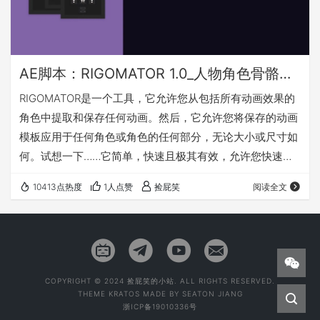
AE脚本：RIGOMATOR 1.0_人物角色骨骼动作绑定工具+教程
RIGOMATOR是一个工具，它允许您从包括所有动画效果的
角色中提取和保存任何动画。然后，它允许您将保存的动画
模板应用于任何角色或角色的任何部分，无论大小或尺寸如
何。试想一下……它简单，快速且极其有效，允许您快速向
任何角色添加动画，并构建您自己独特的动画库。完全支持
10413点热度
1人点赞
捡屁笑
阅读全文
Duik Bassel，Rubber Hose V2，Limber v1.5和
Joysticks'n Sliders。尝试一下，它会让你大吃一惊。 视频
教程 脚本安装方法 1. 复制RIGOMATOR.jsxbin脚本粘贴到以
下目录 Win: C:\Pr…
COPYRIGHT © 2024 捡屁笑的小站. ALL RIGHTS RESERVED.
THEME
KRATOS
MADE BY
SEATON JIANG
浙ICP备19010336号