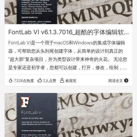
FontLab VI v6.1.3.7016_超酷的字体编辑软件_Win&Mac
FontLab VI是一个用于macOS和Windows的集成字体编辑
器，可帮助您从头到尾创建字体，从简单的设计到真正的
“超大胆”复杂项目，并为类型设计带来神奇的火花。 无论您
是专家还是初学者，您都可以创建，打开，修改，绘制，空
格，kern，提示和导出桌面，Web，颜色和可变字体。使用
7326点热度
2人点赞
捡屁笑
阅读全文
FontLab突破性的绘图工具和响应式轮廓操作，您的设计过
程将更快，更高效。 预览 下载地址 Win版（x86/x64） 密
码:752y Mac版 密码:8fpx