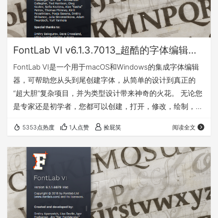
FontLab VI v6.1.3.7013_超酷的字体编辑软件_Win&Mac
FontLab VI是一个用于macOS和Windows的集成字体编辑
器，可帮助您从头到尾创建字体，从简单的设计到真正的
“超大胆”复杂项目，并为类型设计带来神奇的火花。 无论您
是专家还是初学者，您都可以创建，打开，修改，绘制，空
格，kern，提示和导出桌面，Web，颜色和可变字体。使用
5353点热度
1人点赞
捡屁笑
阅读全文
FontLab突破性的绘图工具和响应式轮廓操作，您的设计过
程将更快，更高效。 预览 下载地址 Win版（x86/x64） 密
码:zt4t Mac版 密码:3qvd