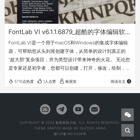
FontLab VI v6.1.1.6879_超酷的字体编辑软件_Win&Mac
FontLab VI是一个用于macOS和Windows的集成字体编辑
器，可帮助您从头到尾创建字体，从简单的设计到真正的
“超大胆”复杂项目，并为类型设计带来神奇的火花。 无论您
是专家还是初学者，您都可以创建，打开，修改，绘制，空
格，kern，提示和导出桌面，Web，颜色和可变字体。使用
5710点热度
1人点赞
捡屁笑
阅读全文
FontLab突破性的绘图工具和响应式轮廓操作，您的设计过
程将更快，更高效。 预览 下载地址 Win版（x86/x64） 密
码:g6qp Mac版 密码:phg5
COPYRIGHT © 2024 捡屁笑的小站. ALL RIGHTS RESERVED.
THEME
KRATOS
MADE BY
SEATON JIANG
浙ICP备19010336号