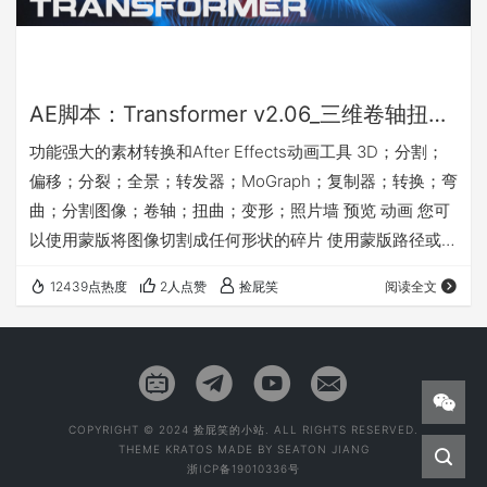
AE脚本：Transformer v2.06_三维卷轴扭曲变形分割复制器照片墙脚本+预设+使用教程_(Win&Mac)
功能强大的素材转换和After Effects动画工具 3D；分割；
偏移；分裂；全景；转发器；MoGraph；复制器；转换；弯
曲；分割图像；卷轴；扭曲；变形；照片墙 预览 动画 您可
以使用蒙版将图像切割成任何形状的碎片 使用蒙版路径或变
换属性创建屏幕墙 使用蒙版弯曲图像 特征 保存并加载多个
12439点热度
2人点赞
捡屁笑
阅读全文
转换属性 调整多个图层的大小 计算蒙版路径长度 偏移位置
为网格或沿路径 随机位置 按行旋转 高级音序器 沿路径弯曲
和动画画面 素材复制器 画面分离器/切割器 制作全景或视频
墙 从多个图层中选择关键帧 动画路径 预设浏览器 使用新…
COPYRIGHT © 2024 捡屁笑的小站. ALL RIGHTS RESERVED.
THEME
KRATOS
MADE BY
SEATON JIANG
浙ICP备19010336号