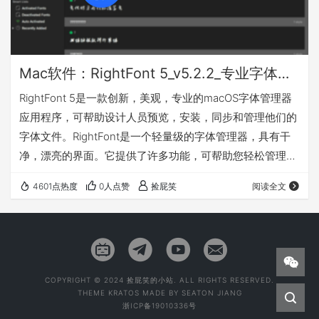
Mac软件：RightFont 5_v5.2.2_专业字体管理软件
RightFont 5是一款创新，美观，专业的macOS字体管理器
应用程序，可帮助设计人员预览，安装，同步和管理他们的
字体文件。RightFont是一个轻量级的字体管理器，具有干
净，漂亮的界面。它提供了许多功能，可帮助您轻松管理所
有本地字体 特性 可以直接从您的菜单栏随时访问字体管理
4601点热度
0人点赞
捡屁笑
阅读全文
通过单击将任何字体标记为已加星标 创建和管理字体列表
直接在Adobe Creative Cloud（Photoshop，Illustrator，
InDesign，Flash，AfterEffect），Sketch等中访问字体。
键入…
COPYRIGHT © 2024 捡屁笑的小站. ALL RIGHTS RESERVED.
THEME
KRATOS
MADE BY
SEATON JIANG
浙ICP备19010336号