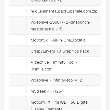
fx-bonus-v6.0.7z
hud_elements_pack_jpsmile.com.zip
点
videohive-20601772-cinepunch-
点
master-suite-v.15
MotionSkill-All-in-One_ToolKit
点
CrispyLayers 1.0 Graphics Pack
点
Videohive - Infinity Tool -
点
jpsmile.com
videohive - infinity-tool v1.2
点
mStreak 4K H264
点
motionVFX - mHUD - 50 Digital
点
Display Elements