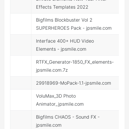
点
Effects Templates 2022
Bigfilms Blockbuster Vol 2
SUPERHEROES Pack - jpsmile.com
Interface 400+ HUD Video
Elements - jpsmile.com
RTFX_Generator-1850_FX_elements-
jpsmile.com.7z
29918969-MoPack-1.1-jpsmile.com
文
VoluMax_3D Photo
文
Animator_jpsmile.com
Bigfilms CHAOS - Sound FX -
文
jpsmile.com