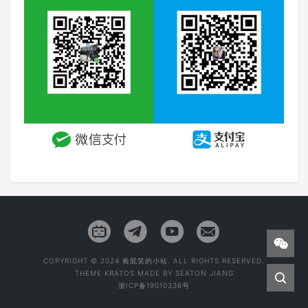
COPYRIGHT © 2024 捡屁笑的小站. ALL RIGHTS RESERVED.
THEME
KRATOS
MADE BY
SEATON JIANG
浙ICP备19010336号