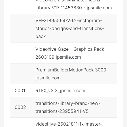
点
Library V17 11453830 - jpsmile.com
VH-21895564-V6.2-instagram-
stories-designs-and-transitions-
点
pack
Videohive Gaze - Graphics Pack
点
2603109 jpsmile.com
PremiumBuilderMotionPack 3000
点
jpsmile.com
0001
RTFX_v2.2_jpsmile.com
点
transitions-library-brand-new-
0002
transitions-23955941-V5
videohive-26021811-fx-master-