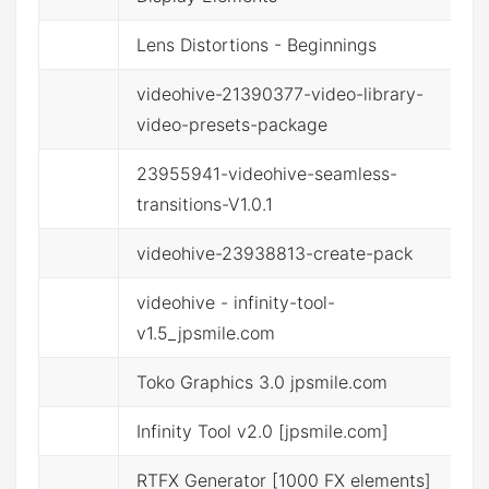
Lens Distortions - Beginnings
点
videohive-21390377-video-library-
点
video-presets-package
23955941-videohive-seamless-
点
transitions-V1.0.1
videohive-23938813-create-pack
点
videohive - infinity-tool-
点
v1.5_jpsmile.com
Toko Graphics 3.0 jpsmile.com
点
Infinity Tool v2.0 [jpsmile.com]
点
RTFX Generator [1000 FX elements]