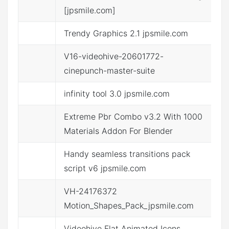
点
[jpsmile.com]
Trendy Graphics 2.1 jpsmile.com
点
V16-videohive-20601772-
点
cinepunch-master-suite
infinity tool 3.0 jpsmile.com
点
Extreme Pbr Combo v3.2 With 1000
点
Materials Addon For Blender
Handy seamless transitions pack
点
script v6 jpsmile.com
VH-24176372
点
Motion_Shapes_Pack_jpsmile.com
Videohive Flat Animated Icons