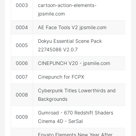
0003
cartoon-action-elements-
点
jpsmile.com
0004
AE Face Tools V2 jpsmile.com
点
Dokyu Essential Scene Pack
0005
点
22745086 V2.0.7
0006
CINEPUNCH V20 - jpsmile.com
点
0007
Cinepunch for FCPX
点
Cyberpunk Titles Lowerthirds and
0008
点
Backgrounds
Gumroad - 670 Redshift Shaders
0009
Cinema 4D - SerSal
Envato Elements New Year After