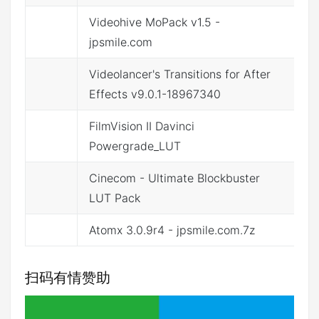
Videohive MoPack v1.5 -
文
jpsmile.com
Videolancer's Transitions for After
文
Effects v9.0.1-18967340
FilmVision II Davinci
文
Powergrade_LUT
Cinecom - Ultimate Blockbuster
文
LUT Pack
Atomx 3.0.9r4 - jpsmile.com.7z
文
扫码有情赞助