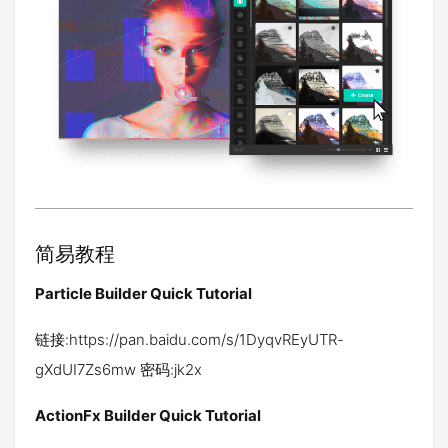
简易教程
Particle Builder Quick Tutorial
链接:https://pan.baidu.com/s/1DyqvREyUTR-
gXdUI7Zs6mw 密码:jk2x
ActionFx Builder Quick Tutorial