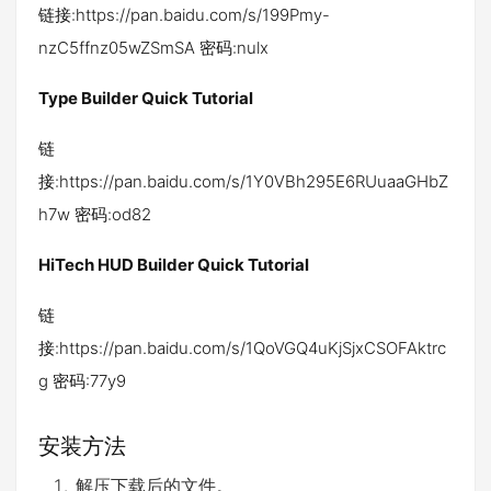
链接:https://pan.baidu.com/s/199Pmy-
nzC5ffnz05wZSmSA 密码:nulx
Type Builder Quick Tutorial
链
接:https://pan.baidu.com/s/1Y0VBh295E6RUuaaGHbZ
h7w 密码:od82
HiTech HUD Builder Quick Tutorial
链
接:https://pan.baidu.com/s/1QoVGQ4uKjSjxCSOFAktrc
g 密码:77y9
安装方法
解压下载后的文件。