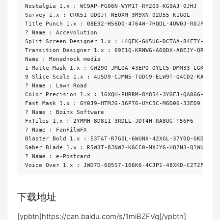
下载地址
[ypbtn]https://pan.baidu.com/s/1miBZFVq[/ypbtn]