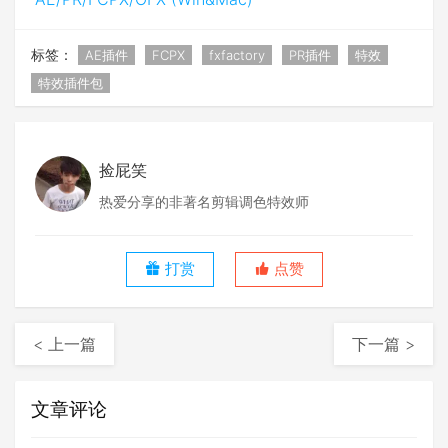
标签：
AE插件
FCPX
fxfactory
PR插件
特效
特效插件包
捡屁笑
热爱分享的非著名剪辑调色特效师
打赏
点赞
< 上一篇
下一篇 >
文章评论