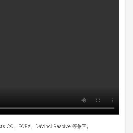
fects CC、FCPX、DaVinci Resolve 等兼容。