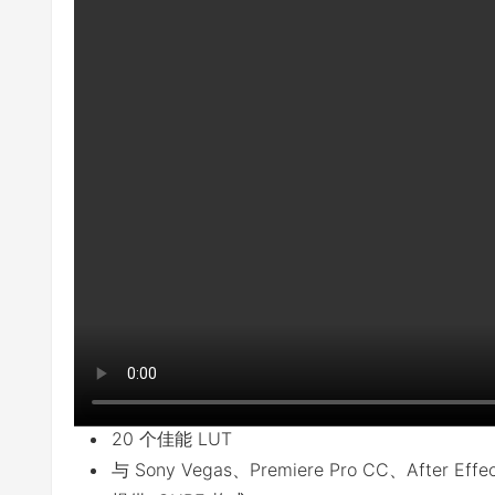
20 个佳能 LUT
与 Sony Vegas、Premiere Pro CC、After Ef