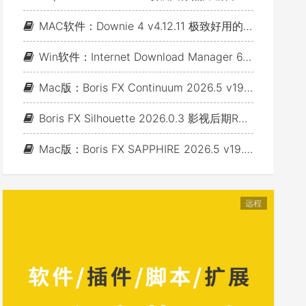
MAC软件：Downie 4 v4.12.11 极致好用的视频下载利器
Win软件：Internet Download Manager 6.43 Build 7 - 网络资源下载神器IDM_支持下载各类网站视音频
Mac版：Boris FX Continuum 2026.5 v19.5.4_BCC视频特效及转场套装 For AE/PR/FCP/Motion/Avid/OFX(Fusion/ Resolve/Nukex等)
Boris FX Silhouette 2026.0.3 影视后期Roto抠像Paint视效合成软件+Adobe/OFX插件 (Win&Mac&Linux)
Mac版：Boris FX SAPPHIRE 2026.5 v19.5 蓝宝石视效插件_For AE/PR/Avid/OFX(Nuke/Resolve/Fusion等)
远程