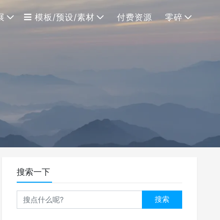
展
模板/预设/素材
付费资源
零碎
搜索一下
搜索