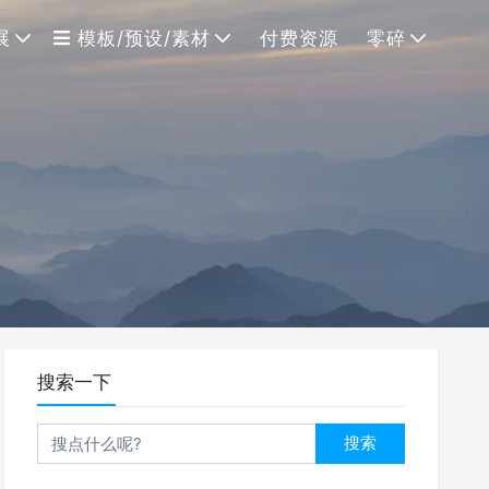
展
模板/预设/素材
付费资源
零碎
搜索一下
搜索