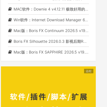
MAC软件：Downie 4 v4.12.11 极致好用的视频下载利器
Win软件：Internet Download Manager 6.43 Build 7 - 网络资源下载神器IDM_支持下载各类网站视音频
Mac版：Boris FX Continuum 2026.5 v19.5.4_BCC视频特效及转场套装 For AE/PR/FCP/Motion/Avid/OFX(Fusion/ Resolve/Nukex等)
Boris FX Silhouette 2026.0.3 影视后期Roto抠像Paint视效合成软件+Adobe/OFX插件 (Win&Mac&Linux)
Mac版：Boris FX SAPPHIRE 2026.5 v19.5 蓝宝石视效插件_For AE/PR/Avid/OFX(Nuke/Resolve/Fusion等)
远程