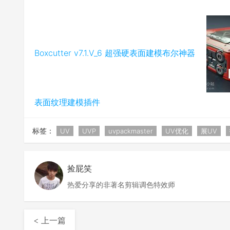
Boxcutter v7.1.V_6 超强硬表面建模布尔神器
表面纹理建模插件
标签：
UV
UVP
uvpackmaster
UV优化
展UV
捡屁笑
热爱分享的非著名剪辑调色特效师
< 上一篇