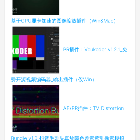
基于GPU显卡加速的图像缩放插件（Win&Mac）
PR插件：Voukoder v1.2.1_免
费开源视频编码器_输出插件（仅Win）
AE/PR插件：TV Distortion
Bundle v1.0_抖音毛刺失真故障色差素紊乱像素模拟