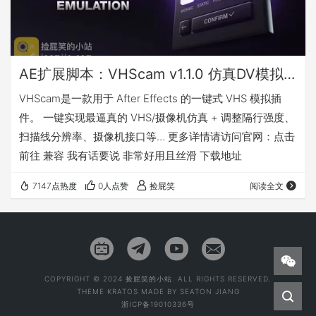
AE扩展脚本：VHScam v1.1.0 仿真DV模拟复古录像（Win&Mac）
VHScam是一款用于 After Effects 的一键式 VHS 模拟插
件。 一键实现最逼真的 VHS/摄像机仿真 + 调整隔行强度、
扫描线分辨率、摄像机接口等… 更多详情请访问官网：点击
前往 兼容 我有话要说 非常好用且丝滑 下载地址
7147点热度
0人点赞
捡屁笑
阅读全文
COPYRIGHT © 2024 捡屁笑的小站. ALL RIGHTS RESERVED.
THEME
KRATOS
MADE BY
SEATON JIANG
浙ICP备19010336号