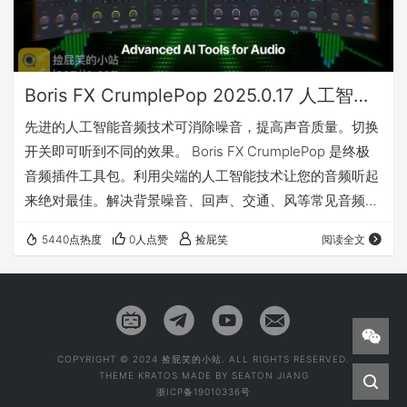
Boris FX CrumplePop 2025.0.17 人工智能终极音频插件包(Win&Mac)
先进的人工智能音频技术可消除噪音，提高声音质量。切换
开关即可听到不同的效果。 Boris FX CrumplePop 是终极
音频插件工具包。利用尖端的人工智能技术让您的音频听起
来绝对最佳。解决背景噪音、回声、交通、风等常见音频问
题以及增强语音质量以获得专业效果从未如此简单。如果您
5440点热度
0人点赞
捡屁笑
阅读全文
是初学者，CrumplePop 音频工具使用起来非常简单，而且
功能强大，足以满足音频专业人士的日常需求。 更多详情请
访问官网：点击前往 兼容 兼容系统： 兼容的宿主软件： 独
立软件： 我有话要说 下载地址
COPYRIGHT © 2024 捡屁笑的小站. ALL RIGHTS RESERVED.
THEME
KRATOS
MADE BY
SEATON JIANG
浙ICP备19010336号