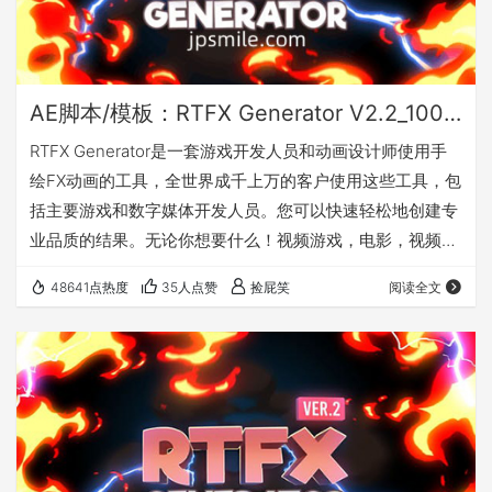
AE脚本/模板：RTFX Generator V2.2_1000种卡通手绘动漫雷电能量爆炸火焰烟雾流体MG动画元素
RTFX Generator是一套游戏开发人员和动画设计师使用手
绘FX动画的工具，全世界成千上万的客户使用这些工具，包
括主要游戏和数字媒体开发人员。您可以快速轻松地创建专
业品质的结果。无论你想要什么！视频游戏，电影，视频剪
辑，YouTube视频，Instagram或你有什么。该产品专为
48641点热度
35人点赞
捡屁笑
阅读全文
Adobe After Effects设计，但您可以使用预渲染剪辑和所有
非线性编辑工具支持遮罩和合成程序，如Adobe Premier
Pro，After Effects，Photoshop，Sony Vegas，Final
Cut，…