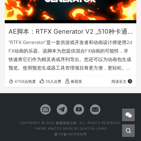
AE脚本：RTFX Generator V2 _510种卡通手绘动漫雷电能量爆炸火焰烟雾流体MG动画元素_模板+视频素材
“RTFX Generator”是一套供游戏开发者和动画设计师使用2d
FX动画的乐器。该脚本为您提供混合FX动画的可能性，并
快速将它们作为精灵表或序列导出。您还可以为动画包生成
预览。使用预览生成器工具管理项目将更方便，更轻松。但
是，您可以使用没有After Effects技能的FX包。预先渲染的
41158点热度
36人点赞
捡屁笑
阅读全文
动画允许使用所有非线性编辑工具支持遮罩和合成程序，如
Adobe Premier，Adobe After Effects，Sony Vegas，
Final Cut，Edius等。 “RTFX Generator” …
COPYRIGHT © 2024 捡屁笑的小站. ALL RIGHTS RESERVED.
THEME
KRATOS
MADE BY
SEATON JIANG
浙ICP备19010336号