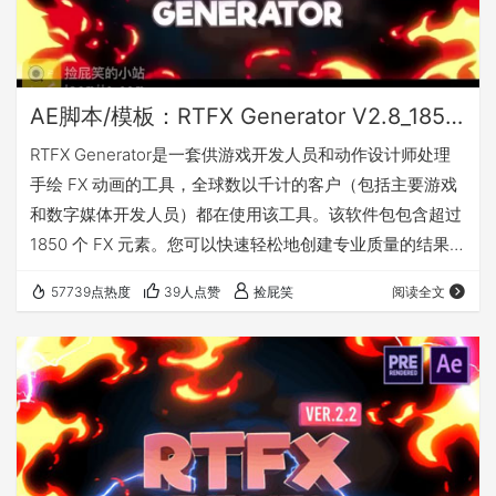
AE脚本/模板：RTFX Generator V2.8_1850种卡通手绘动漫雷电能量爆炸火焰烟雾流体MG动画元素
RTFX Generator是一套供游戏开发人员和动作设计师处理
手绘 FX 动画的工具，全球数以千计的客户（包括主要游戏
和数字媒体开发人员）都在使用该工具。该软件包包含超过
1850 个 FX 元素。您可以快速轻松地创建专业质量的结果。
随心所欲！视频游戏、电影、视频剪辑、YouTube 视频、
57739点热度
39人点赞
捡屁笑
阅读全文
Instagram 或者更多其它类型。该产品是为 Adob​​e After
Effects 设计的，但您可以使用预渲染的视频（带Alpha通
道）和合成程序（如 Sony Vegas、Edius、Photoshop
等）的非线…