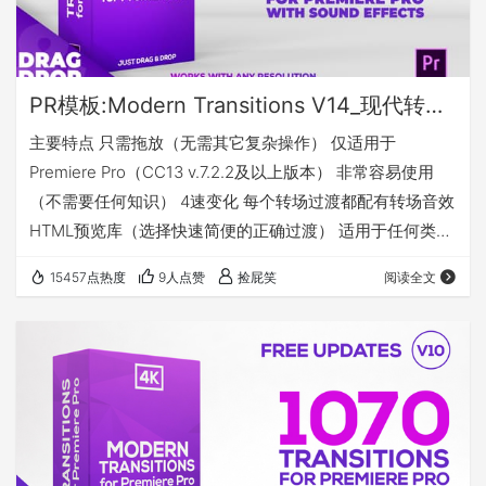
PR模板:Modern Transitions V14_现代转场过渡效果_超1500个转场+156种声音效果
主要特点 只需拖放（无需其它复杂操作） 仅适用于
Premiere Pro（CC13 v.7.2.2及以上版本） 非常容易使用
（不需要任何知识） 4速变化 每个转场过渡都配有转场音效
HTML预览库（选择快速简便的正确过渡） 适用于任何类型
的媒体 有声音的视频教程 每个转场类别都分别有单独的工
15457点热度
9人点赞
捡屁笑
阅读全文
程项目 包含的内容 1200个(73类)Premiere Pro的转换效果
（不是mogrt文件）和156种声音效果 Swipes Swipes with
RGB Lens Swipes Lens Swipes with RGB …