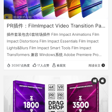
PR插件：FilmImpact Video Transition Packs v4.5.3_最强特效转场插件套装_六套全（仅Win）
插件套装包含6套转场插件 Film Impact Animations Film
Impact Distortions Film Impact Essentials Film Impact
Lights&Blurs Film Impact Smart Tools Film Impact
Transformers 兼容 Windows系统 Adobe Premiere Pro
CC，CC 2014，CC 2015，CC 2015.3，CC 2017，CC
30367点热度
17人点赞
捡屁笑
阅读全文
2018，CC 2019，2020，2021，2022…