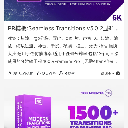
PR模板:Seamless Transitions v5.0.2_超1000个无缝转场过渡+超230个转场音效+超100多种颜色预设
标签：故障、rgb分裂、无缝、幻灯片、声音FX、过渡、缩
放、缩放过渡、冲击、干扰、破损、扭曲、炫光 特性 拖拽
大法 适用于任何帧速率 适用于任何分辨率 包括13个可直接
使用的分辨率工程 100％Premiere Pro（无需After After
Effects） 即使您是初学者也易于使用 用户友好的项目结构
25184点热度
13人点赞
捡屁笑
阅读全文
在Premiere Pro内快速预览 各种过渡速度 包括声音 视频教
程 系统要求 Premiere Pro CC 2018.12.1.0或更高版本 GPU
加速（Cuda或OpenCL） 请注意，Radeon …