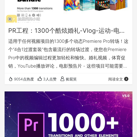
PR工程：1300个酷炫婚礼-Vlog-运动-电影-4合1视频转场过渡套装
适用于任何视频项目的1300多个动态Premiere Pro转场！这
个“4合1过渡套装”包含最流行的转场过渡，使您在Premiere
Pro中的视频编辑过程更加轻松和愉快。婚礼视频，体育促
销，YouTube播放评论，电影预告片 - 这些项目可能需要的
一切都在这个套装中。请享用！ 特征 1包4个 16个类别 超过
9054点热度
3人点赞
捡屁笑
阅读全文
1300次过渡 声音效果包括在内！ 四种分辨率 -
4K（3840*2160），全高清（1920*1080），垂直
（1080*1920），正方形（1080*1080） 拖放方法（Vlogs
Pack中的圆圈和…