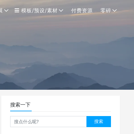
展
模板/预设/素材
付费资源
零碎
搜索一下
搜索