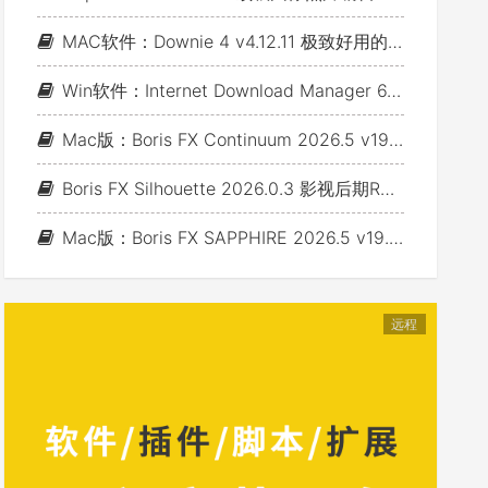
MAC软件：Downie 4 v4.12.11 极致好用的视频下载利器
Win软件：Internet Download Manager 6.43 Build 7 - 网络资源下载神器IDM_支持下载各类网站视音频
Mac版：Boris FX Continuum 2026.5 v19.5.4_BCC视频特效及转场套装 For AE/PR/FCP/Motion/Avid/OFX(Fusion/ Resolve/Nukex等)
Boris FX Silhouette 2026.0.3 影视后期Roto抠像Paint视效合成软件+Adobe/OFX插件 (Win&Mac&Linux)
Mac版：Boris FX SAPPHIRE 2026.5 v19.5 蓝宝石视效插件_For AE/PR/Avid/OFX(Nuke/Resolve/Fusion等)
远程