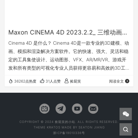
Maxon CINEMA 4D 2023.2.2_ 三维动画、建模、模拟和渲染软件_中文|英文(Win&Mac)
Cinema 4D 是什么？ Cinema 4D是一款专业的3D建模、动
画、模拟和渲染解决方案软件。它的快速、强大、灵活和稳
定的工具集使设计、运动图形、VFX、AR/MR/VR、游戏开
发和所有类型的可视化专业人员获得更容易和高效的3D工
作流程。无论是自己还是团队工作，Cinema 4D都能产生惊
36262点热度
31人点赞
捡屁笑
阅读全文
人的效果。 CINEMA 4D 2023 更新了什么 Cinema 4D
2023为所有Cinema 4D用户带来了出色的功能，并集成了
Maxon系列的技术。此版本提供了我们艺术家最需要的一些
功能 - 全面的建模对…
COPYRIGHT © 2024 捡屁笑的小站. ALL RIGHTS RESERVED.
THEME
KRATOS
MADE BY
SEATON JIANG
浙ICP备19010336号