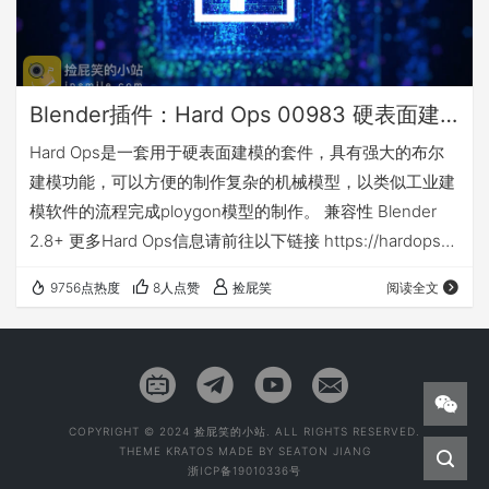
Blender插件：Hard Ops 00983 硬表面建模的套件神器
Hard Ops是一套用于硬表面建模的套件，具有强大的布尔
建模功能，可以方便的制作复杂的机械模型，以类似工业建
模软件的流程完成ploygon模型的制作。 兼容性 Blender
2.8+ 更多Hard Ops信息请前往以下链接 https://hardops-
manual.readthedocs.io/en/latest/ 安装方法 下载包内附安
9756点热度
8人点赞
捡屁笑
阅读全文
装方法。 下载地址 欢迎加入QQ群交流，网站默认解压密
码：jpsmile.com
COPYRIGHT © 2024 捡屁笑的小站. ALL RIGHTS RESERVED.
THEME
KRATOS
MADE BY
SEATON JIANG
浙ICP备19010336号