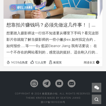
想靠拍片赚钱吗？必须先做这几件事！｜自由业接案 _By 藍諾Eleanor Jiang
想要踏入摄影师这一行但不知道要从哪里下手吗？看完这部
影片你就能了解当摄影师的一些小撇步ex.如何拟定合約，
如何报价.....等——By 藍諾Eleanor Jiang 我有话要说： 在
一个不存在的网站看到的，感觉说的挺好。适合刚入行的新
手。
14239点热度
12人点赞
捡屁笑
阅读全文
COPYRIGHT © 2024 捡屁笑的小站. ALL RIGHTS RESERVED.
THEME
KRATOS
MADE BY
SEATON JIANG
浙ICP备19010336号