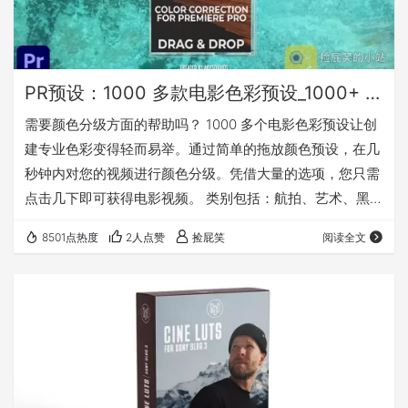
PR预设：1000 多款电影色彩预设_1000+ Cinematic Color Presets
需要颜色分级方面的帮助吗？ 1000 多个电影色彩预设让创
建专业色彩变得轻而易举。通过简单的拖放颜色预设，在几
秒钟内对您的视频进行颜色分级。凭借大量的选项，您只需
点击几下即可获得电影视频。 类别包括：航拍、艺术、黑
白、电影、低温、日夜、时尚、反转、霓虹灯、户外、皮
8501点热度
2人点赞
捡屁笑
阅读全文
肤、旅行、独特、城市色彩、VHS 视频、复古视频、
Vlog、VSCO 滤镜、温暖温度、婚礼颜色以及更多颜色预
设！ 下载地址