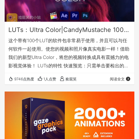
LUTs：Ultra Color|CandyMustache 100个创意风格化调色预设
这个带有100个LUT的软件包非常易于使用，并且可以与任
何软件一起使用。使您的视频和照片像真实电影一样！借助
我们的新型Ultra Color，将您的视频转换成具有震撼力的电
影视觉体验！ LUTs的特性 快速预览：只需单击要检出的
LUT的缩略图，然后查看结果。精确选择所需的内容，而不
9746点热度
1人点赞
捡屁笑
阅读全文
会浪费时间进行渲染和导出。 快速渲染：按播放，实时查看
您的电影效果！无需渲染和导出即可查看一切是否如您所
愿。 适用于任何分辨率：无论您拍摄什么镜头，我们都能为
您覆盖！ Ultra Color可在任何分辨率下工作！ Ultra Color
包…