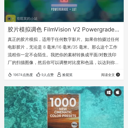
胶片模拟调色 FilmVision V2 Powergrade(达芬奇)+LUTs - 适合任何摄像机拍摄的素材
真正的胶片模拟，适用于任何数字影片。如果你拍摄过任何
电影胶片，无论是 8 毫米/16 毫米/35 毫米。那么这个工作
流程你一定不会陌生。我把你的素材转换成平面/对数洗印
厂的扫描图像，然后你可以调整对比度和色温，以达到你想
要的效果。 相机文件类型：佳能、富士、尼康、索尼、松
19674点热度
9人点赞
捡屁笑
阅读全文
下、Blackmagic、RED、徕卡、GoPro、大疆无人机 首选颜
色配置文件*：佳能、索尼、富士、徕卡、Rec 709、C
Log、S Log、D Log、Z Log、F Log、Arri Log、V Log
Serr的画廊 更多详情请访问官网…