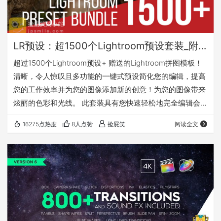
LR预设：超1500个Lightroom预设套装_附赠拼图模板
超过1500个Lightroom预设+ 赠送的Lightroom拼图模板！
清晰，令人惊叹且多功能的一键式预设简化您的编辑，提高
您的工作效率并为您的图像添加新的创意！为您的图像带来
炫丽的色彩和光线。 此套装具有您快速轻松地完全编辑会话
所需的一切， 以节省您的时间！ 此套装包括以下所有内
16275点热度
8人点赞
捡屁笑
阅读全文
容： Over 300 Lightroom Preset + Brush Bundle（超过
300个Lightroom 预设 + 笔刷套装） 275 of the Best BP4U
Presets（275个最佳BP4U预设） Bl…