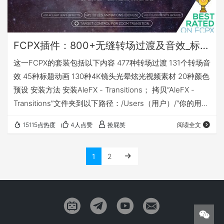
FCPX插件：800+无缝转场过渡及音效_标题动画_光晕炫光视频素材_颜色预设
这一FCPX的套装包括以下内容 477种转场过渡 131个转场音
效 45种标题动画 130种4K镜头光晕炫光视频素材 20种颜色
预设 安装方法 安装AleFX - Transitions； 拷贝“AleFX -
Transitions”文件夹到以下路径：/Users（用户）/“你的用户
名”/Movies（影片）/Motion Templates/Transitions 安装
15115点热度
4人点赞
捡屁笑
阅读全文
AleFX - Looks； 拷贝“AleFX - Looks”文件夹到以下路
径：/Users（用户）/“你的用户名”/Movies（影片）/M…
1
2