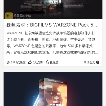
视频素材：BIGFILMS WARZONE Pack 530+战争资产视觉特效包_战斗机/直升机/坦克/爆炸/导弹等
WARZONE 包专为希望创造史诗战争场景的电影制作人打
造！战斗机、直升机、坦克、地面爆炸、空中爆炸、导弹
等。WARZONE 包是您的武器库，包含 530 多种动态效
果，旨在点燃您的创意战场。只需将这些效果拖放到您的项
目中并开始创建您自己的电影战争杰作！ WARZONE里面都
5172点热度
0人点赞
捡屁笑
阅读全文
有些什么 更多详情你可以访问WARZONE官网：点击前往 我
有话要说 下载地址 注：素材分享在百度网盘和夸克网盘，
总大小将近60G；如果不想一次性下载这么大的素材，可以
在网盘预览，按需下载即可。