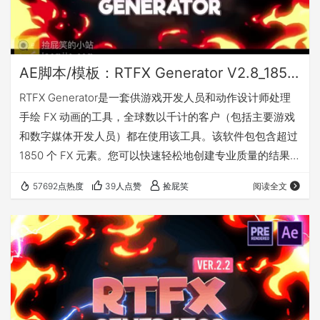
AE脚本/模板：RTFX Generator V2.8_1850种卡通手绘动漫雷电能量爆炸火焰烟雾流体MG动画元素
RTFX Generator是一套供游戏开发人员和动作设计师处理
手绘 FX 动画的工具，全球数以千计的客户（包括主要游戏
和数字媒体开发人员）都在使用该工具。该软件包包含超过
1850 个 FX 元素。您可以快速轻松地创建专业质量的结果。
随心所欲！视频游戏、电影、视频剪辑、YouTube 视频、
57692点热度
39人点赞
捡屁笑
阅读全文
Instagram 或者更多其它类型。该产品是为 Adob​​e After
Effects 设计的，但您可以使用预渲染的视频（带Alpha通
道）和合成程序（如 Sony Vegas、Edius、Photoshop
等）的非线…