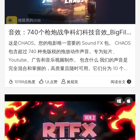
音效：740个枪炮战争科幻科技音效_BigFilms CHAOS - Sound FX
这是CHAOS。您的电影唯一需要的 Sound FX 包。 CHAOS
包含超过 740 种免版税的拖放动作声音。专为短片、
Youtube、广告和音乐视频制作。 包含什么 我们的声音是
完全混合和掌握的，高质量且随时可用。它们分为 10 个独
特的类别，涵盖了您对动作片、科幻片、奇幻片、间谍片和
10199点热度
1人点赞
捡屁笑
阅读全文
战斗动作场景的所有需求。 爆炸，大爆炸，科幻爆炸，火灾
燃烧，冲击破碎，岩崩、地震、碎石、水灾…… 步枪，霰弹
枪，左轮手枪，机枪，子弹，冲击，炮弹，榴弹发射器，狙
击手，刀，科幻武器，拳，踢，骨头断裂…… 机器人、警报
器、哔哔声、力…