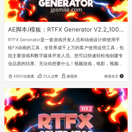
AE脚本/模板：RTFX Generator V2.2_1000种卡通手绘动漫雷电能量爆炸火焰烟雾流体MG动画元素
RTFX Generator是一套游戏开发人员和动画设计师使用手
绘FX动画的工具，全世界成千上万的客户使用这些工具，包
括主要游戏和数字媒体开发人员。您可以快速轻松地创建专
业品质的结果。无论你想要什么！视频游戏，电影，视频剪
辑，YouTube视频，Instagram或你有什么。该产品专为
48501点热度
35人点赞
捡屁笑
阅读全文
Adobe After Effects设计，但您可以使用预渲染剪辑和所有
非线性编辑工具支持遮罩和合成程序，如Adobe Premier
Pro，After Effects，Photoshop，Sony Vegas，Final
Cut，…