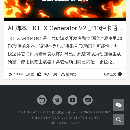
AE脚本：RTFX Generator V2 _510种卡通手绘动漫雷电能量爆炸火焰烟雾流体MG动画元素_模板+视频素材
“RTFX Generator”是一套供游戏开发者和动画设计师使用2d
FX动画的乐器。该脚本为您提供混合FX动画的可能性，并
快速将它们作为精灵表或序列导出。您还可以为动画包生成
预览。使用预览生成器工具管理项目将更方便，更轻松。但
是，您可以使用没有After Effects技能的FX包。预先渲染的
41064点热度
36人点赞
捡屁笑
阅读全文
动画允许使用所有非线性编辑工具支持遮罩和合成程序，如
Adobe Premier，Adobe After Effects，Sony Vegas，
Final Cut，Edius等。 “RTFX Generator” …
COPYRIGHT © 2024 捡屁笑的小站. ALL RIGHTS RESERVED.
THEME
KRATOS
MADE BY
SEATON JIANG
浙ICP备19010336号