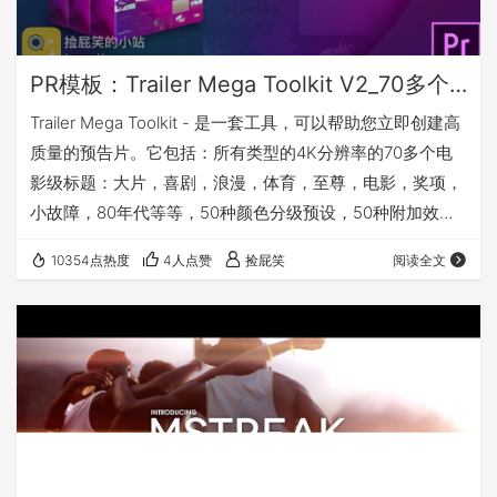
PR模板：Trailer Mega Toolkit V2_70多个电影预告片头Mogrt模板+Luts+炫光视频素材等
Trailer Mega Toolkit - 是一套工具，可以帮助您立即创建高
质量的预告片。它包括：所有类型的4K分辨率的70多个电
影级标题：大片，喜剧，浪漫，体育，至尊，电影，奖项，
小故障，80年代等等，50种颜色分级预设，50种附加效果
（颗粒，光线）泄漏，灰尘和划痕），20种声音效果（飞快
10354点热度
4人点赞
捡屁笑
阅读全文
和撞击） 支持 Premiere Pro 2017及以上.MOGRT文件（需
要安装After Effects） 预览 下载地址 提取码：i98q