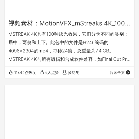
视频素材：MotionVFX_mStreaks 4K_100个4K唯美镜头炫光光晕视频素材
MSTREAK 4K具有100种炫光效果，它们分为不同的类别：
居中，两侧和上下。此包中的文件是H246编码的
4096×2304的mp4，每秒24帧，总重量为7.4 GB。
MSTREAK 4K与所有编辑和合成软件兼容，如Final Cut Pro
X，Adobe Premiere，NUKE，Fusion，只需使用融合模式
11344点热度
6人点赞
捡屁笑
阅读全文
（添加，屏幕）即可。 预览 H264格式 4K 4096 x 2304
16:9 24fps 大小:7.4GB 下载地址 这是加密资源，请加QQ群
免费获取