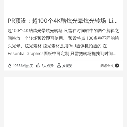
PR预设：超100个4K酷炫光晕炫光转场_Light Leaks Transitions | MOGRT
超100个4K酷炫光晕炫光转场 只需在时间轴中的两个剪辑之
间拖放一个转场预设即可使用。 预设特点 100多种不同的镜
头光晕、炫光素材 炫光素材是用Red摄像机拍摄的 在
Essential Graphics面板中可定制 只需把转场拖拽到时间线
上即可使用 支持4K和HD分辨率 先进的色彩控制（可以更改
10636点热度
5人点赞
捡屁笑
阅读全文
颜色） 可快速组合新的转场过渡 可更改混合模式 包括教程
包括快速简便的安装帮助 兼容Premiere Pro CC2019或更高
版本 下载地址 密码:2l5k 默认解压密码 或者加入QQ群获取